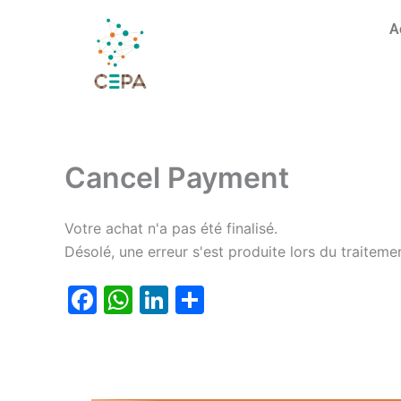
Aller
A
au
contenu
Cancel Payment
Votre achat n'a pas été finalisé.
Désolé, une erreur s'est produite lors du traitem
F
W
Li
P
a
h
n
ar
c
at
k
ta
e
s
e
g